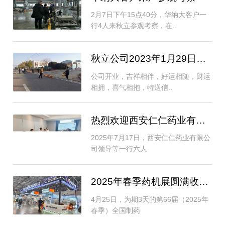
2月7日下午15点40分，华纳大客户一
行4人来秋立参观考察，在..
秋立公司2023年1月29日开工大吉
公司开业，吉祥相伴，好运相随，财运
相拥，喜气相抱，特送信..
热烈欢迎西安仁仁药业有限公司来厂参观考察
2025年7月17日，西安仁仁药业有限公
司领导等一行六人
2025年春季药机展圆满收官！秋立药机展
4月25日，为期3天的第66届（2025年
春季）全国制药