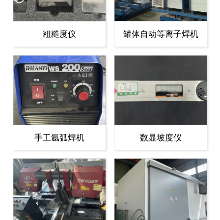
粗糙度仪
罐体自动等离子焊机
手工氩弧焊机
数显坡度仪